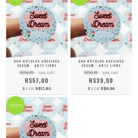
500 RÓTULOS ADESIVOS
300 RÓTULOS ADESIVOS
3X3CM - ARTE LIVRE
3X3CM - ARTE LIVRE
R$50,05
R$50,05
-14
% OFF
20
% OFF
R$57,00
R$39,90
5
X DE
R$12,80
5
X DE
R$8,96
OFERTA